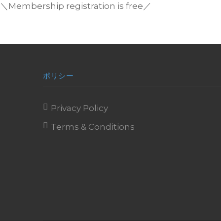
＼Membership registration is free／
ポリシー
Privacy Policy
Terms & Conditions