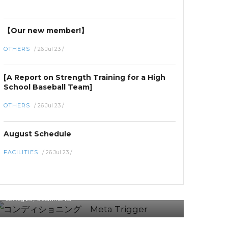
【Our new member!】
OTHERS
/
26 Jul 23
/
[A Report on Strength Training for a High
School Baseball Team]
OTHERS
/
26 Jul 23
/
August Schedule
FACILITIES
/
26 Jul 23
/
CONDITIONING
セルフケア用品「Meta Trigger」のご紹介
06 Aug 25
/
0 comments
OTHERS
【This is a list of plans】