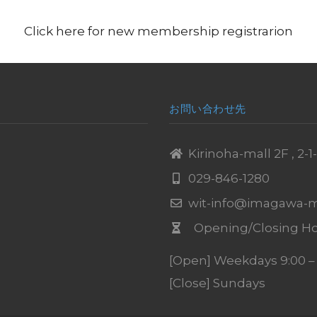
Click here for new membership registrarion
お問い合わせ先
Kirinoha-mall 2F , 2-
029-846-1280
wit-info@imagawa-m
Opening/Closing Ho
[Open] Weekdays 9:00 – 2
[Close] Sundays