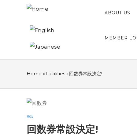
Skip
MAIN
NAVIGATION
ABOUT US
to
main
content
MEMBER LO
Home
»
Facilities
»
回数券常設決定!
BREADCRUMB
施設
回数券常設決定!