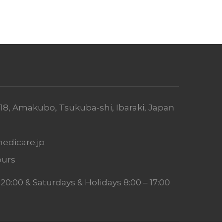
1-18, Amakubo, Tsukuba-shi, Ibaraki, Japan
edicare.jp
urs
0:00 & Saturdays & Holidays 8:00 – 17:00