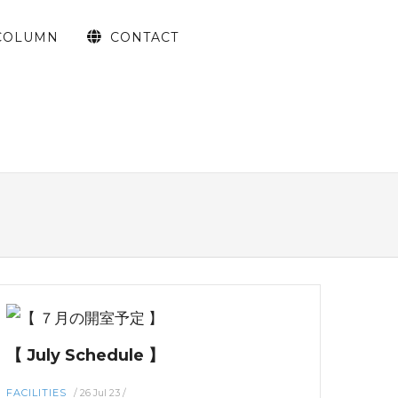
COLUMN
CONTACT
【 July Schedule 】
FACILITIES
/
26 Jul 23
/