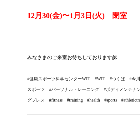
12月30(金)〜1月3日(火)　閉室 
みなさまのご来室お待ちしております
🤗
#健康スポーツ科学センターWIT　#WIT　#つくば　#今
スポーツ　#パーソナルトレーニング　#ボディメンテナン
グプレス　#fitness　#training　#health　#sports　#athletictrai