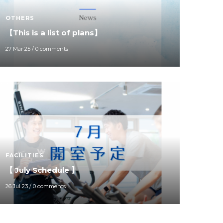
OTHERS
【This is a list of plans】
27 Mar 25
/
0 comments
FACILITIES
【 July Schedule 】
26 Jul 23
/
0 comments