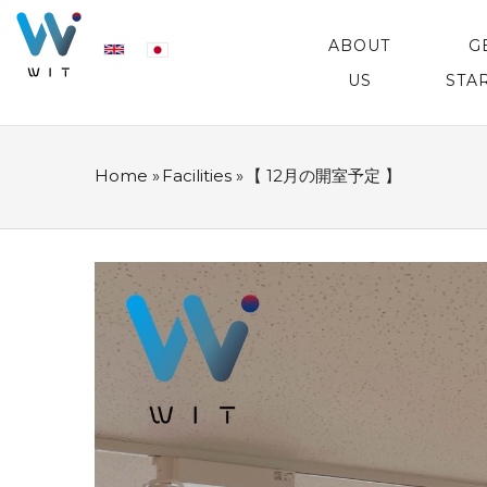
Skip
MAIN
NAVIGATION
ABOUT
G
to
US
STA
main
content
Home
»
Facilities
»
【 12月の開室予定 】
BREADCRUMB