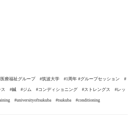
川医療福祉グループ　#筑波大学　#1周年 #グループセッション　#
ス　#鍼　#ジム　#コンディショニング　#ストレングス　#レッ
ning　#universityoftsukuba　#tsukuba　#conditioning