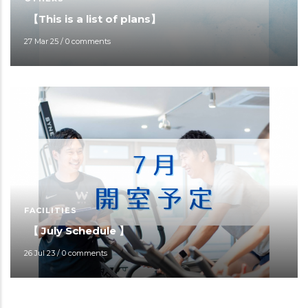
【This is a list of plans】
27 Mar 25
/
0 comments
FACILITIES
【 July Schedule 】
26 Jul 23
/
0 comments