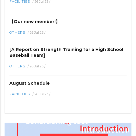
FACILITIES
/
26 Jul 23
/
【Our new member!】
OTHERS
/
26 Jul 23
/
[A Report on Strength Training for a High School
Baseball Team]
OTHERS
/
26 Jul 23
/
August Schedule
FACILITIES
/
26 Jul 23
/