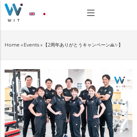
Skip
MAIN
NAVIGATION
to
main
content
Home
»
Events
»
【2周年ありがとうキャンペーン🙏✨】
BREADCRUMB