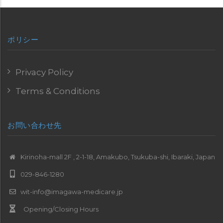
ポリシー
Privacy Policy
Terms & Conditions
お問い合わせ先
Kirinoha-mall 2F , 2-1-18, Amakubo, Tsukuba-shi, Ibaraki, Japan
029-846-1280
wit-info@imagawa-medicare.jp
Opening/Closing Hours