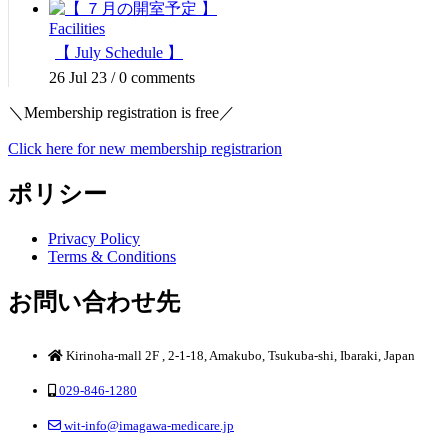
Facilities
【 July Schedule 】
26 Jul 23
/
0 comments
＼Membership registration is free／
Click here for new membership registrarion
ポリシー
Privacy Policy
Terms & Conditions
お問い合わせ先
Kirinoha-mall 2F , 2-1-18, Amakubo, Tsukuba-shi, Ibaraki, Japan
029-846-1280
wit-info@imagawa-medicare.jp