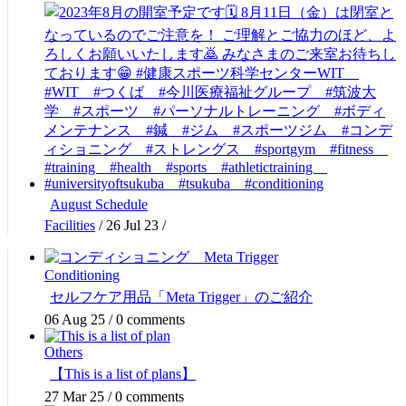
August Schedule
Facilities
/
26 Jul 23
/
Conditioning
セルフケア用品「Meta Trigger」のご紹介
06 Aug 25
/
0 comments
Others
【This is a list of plans】
27 Mar 25
/
0 comments