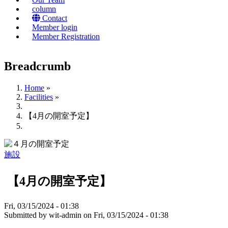
column
Contact
Member login
Member Registration
Breadcrumb
Home
»
Facilities
»
【4月の開室予定】
施設
【4月の開室予定】
Fri, 03/15/2024 - 01:38
Submitted by
wit-admin
on
Fri, 03/15/2024 - 01:38