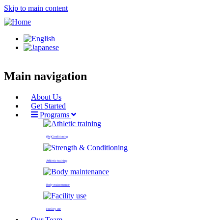
Skip to main content
Main navigation
About Us
Get Started
Programs
(Re)Conditioning
Athletic training
Body maintenance
Facility use
Our Team