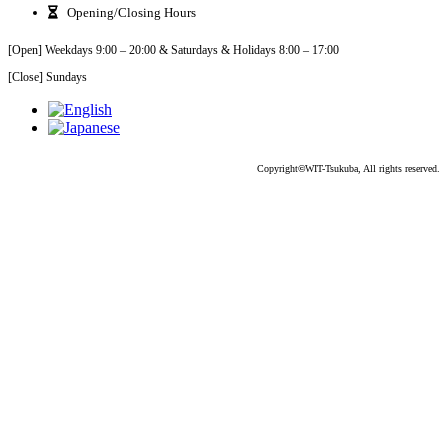
Opening/Closing Hours
[Open] Weekdays 9:00 – 20:00 & Saturdays & Holidays 8:00 – 17:00
[Close] Sundays
Copyright
©
WIT-Tsukuba, All rights reserved.