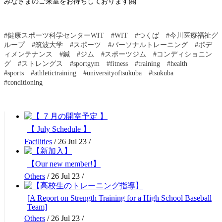
🤗
みなさまのご来室をお待ちしております
#健康スポーツ科学センターWIT　#WIT　#つくば　#今川医療福祉グ
ループ　#筑波大学　#スポーツ　#パーソナルトレーニング　#ボデ
ィメンテナンス　#鍼　#ジム　#スポーツジム　#コンディショニン
グ　#ストレングス　#sportgym　#fitness　#training　#health　
#sports　#athletictraining　#universityoftsukuba　#tsukuba　
#conditioning
【 July Schedule 】
Facilities
/
26 Jul 23
/
【Our new member!】
Others
/
26 Jul 23
/
[A Report on Strength Training for a High School Baseball
Team]
Others
/
26 Jul 23
/