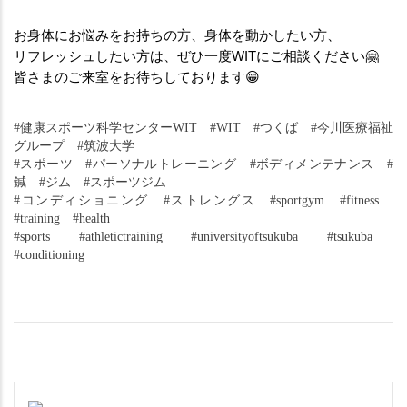
お身体にお悩みをお持ちの方、身体を動かしたい方、
リフレッシュしたい方は、ぜひ一度WITにご相談ください🤗
皆さまのご来室をお待ちしております😁
#健康スポーツ科学センターWIT　#WIT　#つくば　#今川医療福祉
グループ　#筑波大学
#スポーツ　#パーソナルトレーニング　#ボディメンテナンス　#
鍼　#ジム　#スポーツジム
#コンディショニング　#ストレングス　#sportgym　#fitness　
#training　#health
#sports　#athletictraining　#universityoftsukuba　#tsukuba　
#conditioning