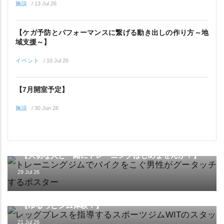
施設
/
13 Jul 26
【ケガ予防とパフォーマンスに繋げる動き出しの作り方～地
域支援～】
イベント
/
10 Jul 26
【7月開室予定】
施設
/
30 Jun 26
イベント
【大切な人と一緒にトレーニングはじめませんか？】
29 Jul 26
イベント
【ゆるっとジム体験！】
21 Jul 26
施設