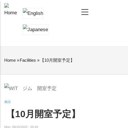
Skip
MAIN
NAVIGATION
to
main
content
Home
»
Facilities
»
【10月開室予定】
BREADCRUMB
施設
【10月開室予定】
Mon, 09/15/2025 - 00:18