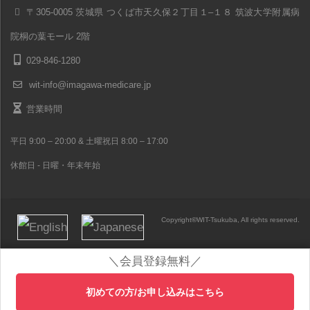
〒305-0005 茨城県 つくば市天久保２丁目１–１８ 筑波大学附属病
院桐の葉モール 2階
029-846-1280
wit-info@imagawa-medicare.jp
営業時間
平日 9:00 – 20:00 & 土曜祝日 8:00 – 17:00
休館日 - 日曜・年末年始
Copyright
©
WIT-Tsukuba, All rights reserved.
＼会員登録無料／
初めての方/お申し込みはこちら