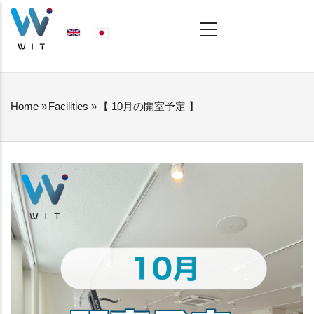
Skip
MAIN
NAVIGATION
to
main
content
Home
»
Facilities
»
【 10月の開室予定 】
BREADCRUMB