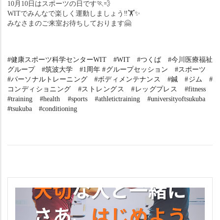
10月10日はスポーツの日です
🏃
💨
WITでみんなで楽しく運動しましょう‼︎
🏋
✨
みなさまのご来室お待ちしております
🤗
#健康スポーツ科学センターWIT　#WIT　#つくば　#今川医療福祉
グループ　#筑波大学　#1周年 #グループセッション　#スポーツ　
#パーソナルトレーニング　#ボディメンテナンス　#鍼　#ジム　#
コンディショニング　#ストレングス　#レッグプレス　#fitness　
#training　#health　#sports　#athletictraining　#universityoftsukuba　
#tsukuba　#conditioning