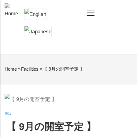
Skip
MAIN
NAVIGATION
to
main
content
Home
»
Facilities
»
【 9月の開室予定 】
BREADCRUMB
施設
【 9月の開室予定 】