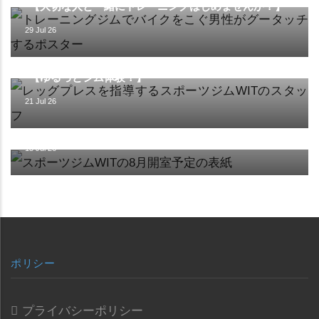
【大切な人と一緒にトレーニングはじめませんか？】
29 Jul 26
イベント
【ゆるっとジム体験！】
21 Jul 26
施設
【8月の開室予定】
15 Jul 26
ポリシー
プライバシーポリシー