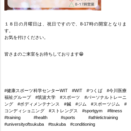
１８日の月曜日は、祝日ですので、8-17時の開室となりま
す。
お気を付けください。
皆さまのご来室をお待ちしております
😁
#健康スポーツ科学センターWIT　#WIT　#つくば　#今川医療
福祉グループ　#筑波大学　#スポーツ　#パーソナルトレーニ
ング　#ボディメンテナンス　#鍼　#ジム　#スポーツジム　#
コンディショニング　#ストレングス　#sportgym　#fitness　
#training　#health　#sports　#athletictraining　
#universityoftsukuba　#tsukuba　#conditioning