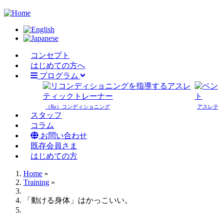
Skip
to
main
content
コンセプト
Main
はじめての方へ
プログラム
navigation
（Re）コンディショニング
アスレ
スタッフ
コラム
お問い合わせ
既存会員さま
はじめての方
Home
»
Training
»
Breadcrumb
「動ける身体」はかっこいい。