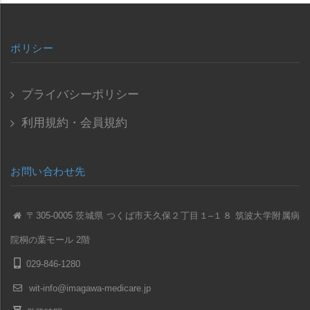
ポリシー
プライバシーポリシー
利用規約・会員規約
お問い合わせ先
〒305-0005 茨城県 つくば市天久保２丁目１–１８ 筑波大学附属病
院桐の葉モール 2階
029-846-1280
wit-info@imagawa-medicare.jp