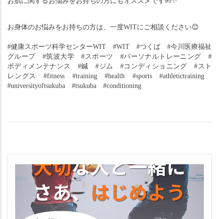
お肌に関するお悩みをお持ちの方にもオススメです🧏
✨
お身体のお悩みをお持ちの方は、
一度WITにご相談ください
😊
#健康スポーツ科学センターWIT　#WIT　#つくば　#今川医療福祉
グループ　#筑波大学　#スポーツ　#パーソナルトレーニング　#
ボディメンテナンス　#鍼　#ジム　#コンディショニング　#スト
レングス　#fitness　#training　#health　#sports　#athletictraining　
#universityoftsukuba　#tsukuba　#conditioning