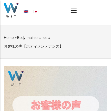
Skip
MAIN
NAVIGATION
to
main
content
Home
»
Body maintenance
»
BREADCRUMB
お客様の声【ボディメンテナンス】