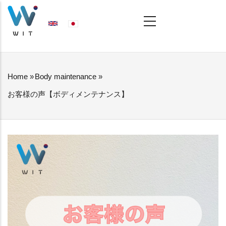
Skip
MAIN
NAVIGATION
to
main
content
Home
»
Body maintenance
»
BREADCRUMB
お客様の声【ボディメンテナンス】