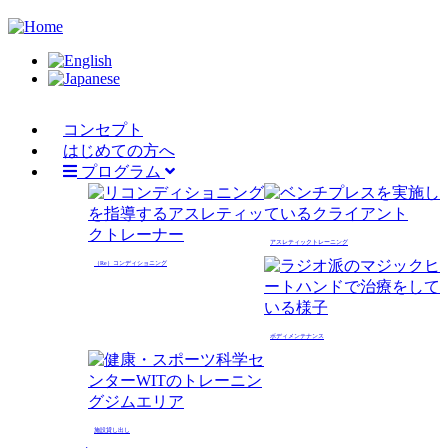
Skip
to
main
content
コンセプト
Main
はじめての方へ
navigation
プログラム
アスレティックトレーニング
（Re）コンディショニング
ボディメンテナンス
施設貸し出し