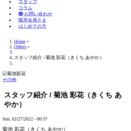
スタッフ
コラム
お問い合わせ
既存会員さま
はじめての方
Home
»
Others
»
Breadcrumb
スタッフ紹介 / 菊池 彩花（きくち あやか）
その他
スタッフ紹介 / 菊池 彩花（きくち あ
やか）
Sun, 02/27/2022 - 00:37
菊池 彩花（きくち あやか）