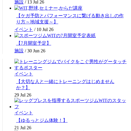
施設
/
13 Jul 26
【ケガ予防とパフォーマンスに繋げる動き出しの作
り方～地域支援～】
イベント
/
10 Jul 26
【7月開室予定】
施設
/
30 Jun 26
イベント
【大切な人と一緒にトレーニングはじめません
か？】
29 Jul 26
イベント
【ゆるっとジム体験！】
21 Jul 26