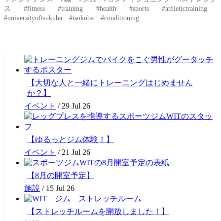
ス　#fitness　#training　#health　#sports　#athletictraining　
#universityoftsukuba　#tsukuba　#conditioning
【大切な人と一緒にトレーニングはじめません
か？】
イベント
/
29 Jul 26
【ゆるっとジム体験！】
イベント
/
21 Jul 26
【8月の開室予定】
施設
/
15 Jul 26
【ストレッチルームを開放しました！】