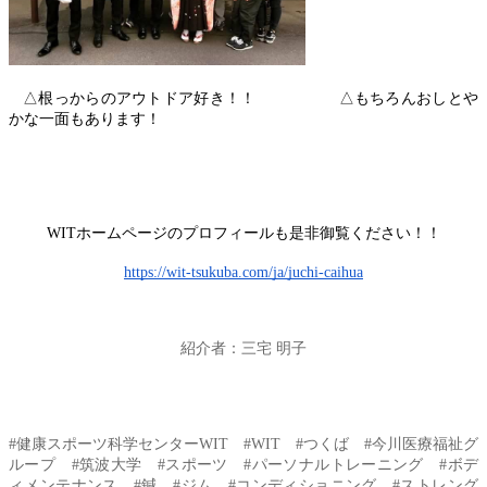
   △根っからのアウトドア好き！！　　　　　 △もちろんおしとや
かな一面もあります！
WITホームページのプロフィールも是非御覧ください！！
https://wit-tsukuba.com/ja/juchi-caihua
紹介者：三宅 明子
#健康スポーツ科学センターWIT　#WIT　#つくば　#今川医療福祉グ
ループ　#筑波大学　#スポーツ　#パーソナルトレーニング　#ボデ
ィメンテナンス　#鍼　#ジム　#コンディショニング　#ストレング