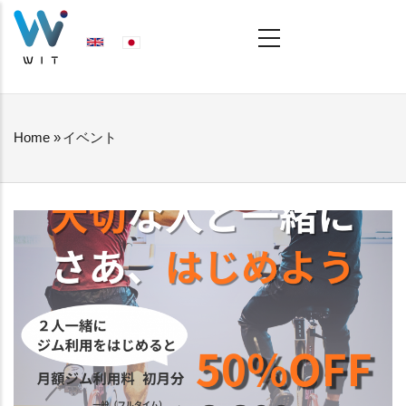
Skip
MAIN
NAVIGATION
to
main
content
Home
»
イベント
BREADCRUMB