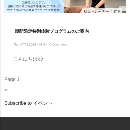
期間限定特別体験プログラムのご案内
Thu, 07/31/2025 - 09:54
/
0 Comments
こんにちは🙂
Page 1
PAGINATION
Next
››
page
Subscribe to イベント