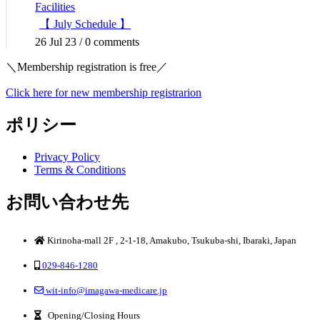
Facilities
【 July Schedule 】
26 Jul 23
/
0 comments
＼Membership registration is free／
Click here for new membership registrarion
ポリシー
Privacy Policy
Terms & Conditions
お問い合わせ先
Kirinoha-mall 2F , 2-1-18, Amakubo, Tsukuba-shi, Ibaraki, Japan
029-846-1280
wit-info@imagawa-medicare.jp
Opening/Closing Hours