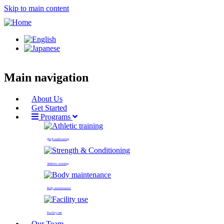
Skip to main content
Main navigation
About Us
Get Started
Programs
(Re)Conditioning
Athletic training
Body maintenance
Facility use
Our Team