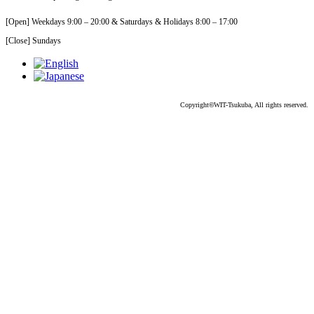
[Open] Weekdays 9:00 – 20:00 & Saturdays & Holidays 8:00 – 17:00
[Close] Sundays
Copyright
©
WIT-Tsukuba, All rights reserved.