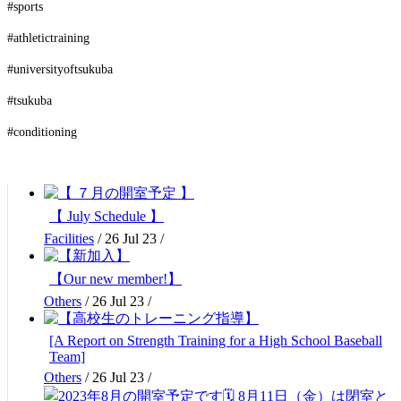
#sports
#athletictraining
#universityoftsukuba
#tsukuba
#conditioning
【 July Schedule 】
Facilities
/
26 Jul 23
/
【Our new member!】
Others
/
26 Jul 23
/
[A Report on Strength Training for a High School Baseball
Team]
Others
/
26 Jul 23
/