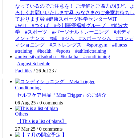
August Schedule
Facilities
/
26 Jul 23
/
Conditioning
セルフケア用品「Meta Trigger」のご紹介
06 Aug 25
/
0 comments
Others
【This is a list of plans】
27 Mar 25
/
0 comments