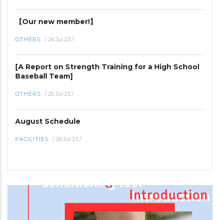
【Our new member!】
OTHERS
/
26 Jul 23
/
[A Report on Strength Training for a High School
Baseball Team]
OTHERS
/
26 Jul 23
/
August Schedule
FACILITIES
/
26 Jul 23
/