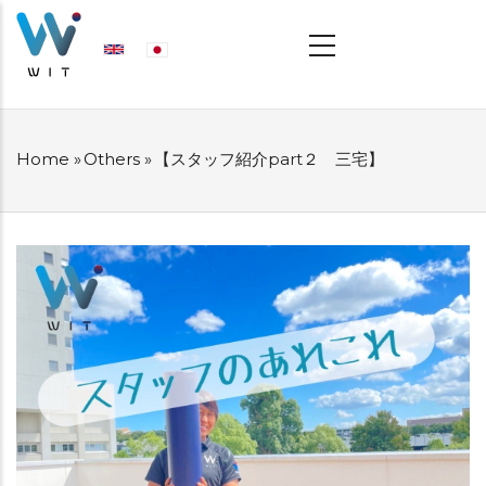
Skip
MAIN
NAVIGATION
to
main
content
Home
»
Others
»
【スタッフ紹介part２ 三宅】
BREADCRUMB