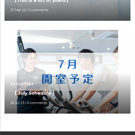
【This is a list of plans】
27 Mar 25
/
0 comments
FACILITIES
【 July Schedule 】
26 Jul 23
/
0 comments