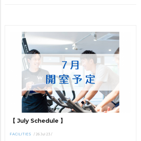
【 July Schedule 】
FACILITIES
/
26 Jul 23
/