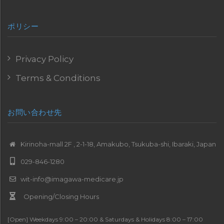
ポリシー
Privacy Policy
Terms & Conditions
お問い合わせ先
Kirinoha-mall 2F , 2-1-18, Amakubo, Tsukuba-shi, Ibaraki, Japan
029-846-1280
wit-info@imagawa-medicare.jp
Opening/Closing Hours
[Open] Weekdays 9:00 – 20:00 & Saturdays & Holidays 8:00 – 17:00