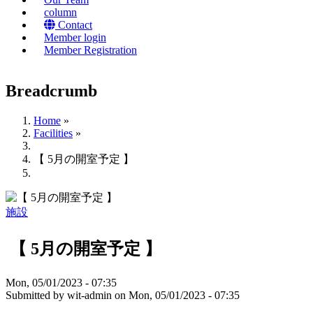
column
Contact
Member login
Member Registration
Breadcrumb
Home
»
Facilities
»
【 5月の開室予定 】
施設
【 5月の開室予定 】
Mon, 05/01/2023 - 07:35
Submitted by
wit-admin
on
Mon, 05/01/2023 - 07:35