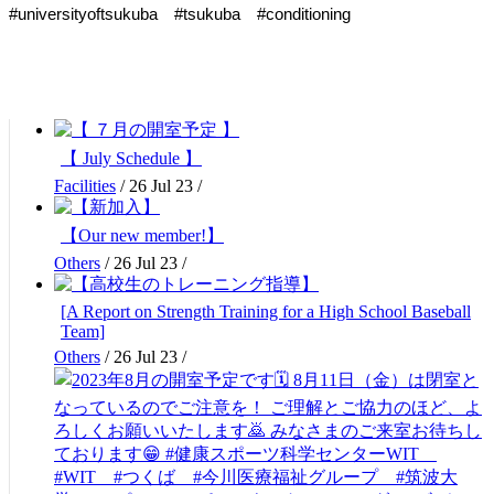
#universityoftsukuba　#tsukuba　#conditioning
【 July Schedule 】
Facilities
/
26 Jul 23
/
【Our new member!】
Others
/
26 Jul 23
/
[A Report on Strength Training for a High School Baseball
Team]
Others
/
26 Jul 23
/