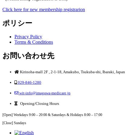
Click here for new membership registrarion
ポリシー
Privacy Policy
Terms & Conditions
お問い合わせ先
Kirinoha-mall 2F , 2-1-18, Amakubo, Tsukuba-shi, Ibaraki, Japan
029-846-1280
wit-info@imagawa-medicare.jp
Opening/Closing Hours
[Open] Weekdays 9:00 – 20:00 & Saturdays & Holidays 8:00 – 17:00
[Close] Sundays