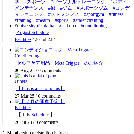
August Schedule
Facilities
/
26 Jul 23
/
Conditioning
セルフケア用品「Meta Trigger」のご紹介
06 Aug 25
/
0 comments
Others
【This is a list of plans】
27 Mar 25
/
0 comments
Facilities
【 July Schedule 】
26 Jul 23
/
0 comments
＼Membership registration is free／