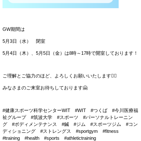
GW期間は
5月3日（水）　閉室
5月4日（木）、5月5日（金）は8時～17時で開室しております！
ご理解とご協力のほど、よろしくお願いいたします🙇‍♀️
みなさまのご来室お待ちしております🤗
#健康スポーツ科学センターWIT　#WIT　#つくば　#今川医療福
祉グループ　#筑波大学　#スポーツ　#パーソナルトレーニン
グ　#ボディメンテナンス　#鍼　#ジム　#スポーツジム　#コン
ディショニング　#ストレングス　#sportgym　#fitness　
#training　#health　#sports　#athletictraining　