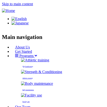
Skip to main content
Main navigation
About Us
Get Started
Programs
(Re)Conditioning
Athletic training
Body maintenance
Facility use
Our Team