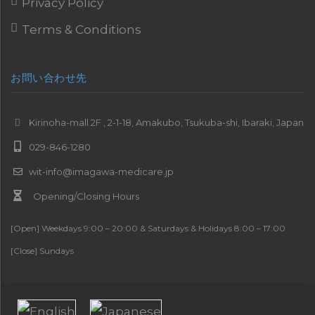
Privacy Policy
Terms & Conditions
お問い合わせ先
Kirinoha-mall 2F , 2-1-18, Amakubo, Tsukuba-shi, Ibaraki, Japan
029-846-1280
wit-info@imagawa-medicare.jp
Opening/Closing Hours
[Open] Weekdays 9:00 – 20:00 & Saturdays & Holidays 8:00 – 17:00
[Close] Sundays