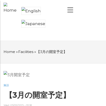
Skip
MAIN
NAVIGATION
to
main
content
Home
»
Facilities
»
【3月の開室予定】
BREADCRUMB
施設
【3月の開室予定】
Wed, 03/05/2025 - 05:18