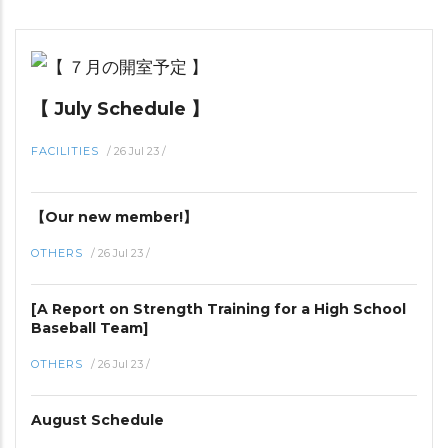
【 July Schedule 】
FACILITIES
/
26 Jul 23
/
【Our new member!】
OTHERS
/
26 Jul 23
/
[A Report on Strength Training for a High School
Baseball Team]
OTHERS
/
26 Jul 23
/
August Schedule