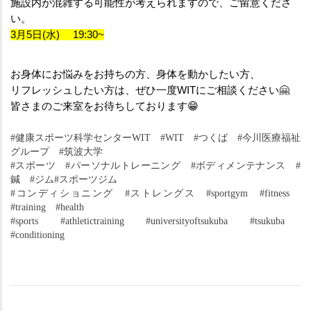
施設内が混雑する可能性が考えられますので、ご留意くださ
い。
3月5日(水) 　19:30~
お身体にお悩みをお持ちの方、身体を動かしたい方、
リフレッシュしたい方は、ぜひ一度WITにご相談ください🤗
皆さまのご来室をお待ちしております😁
#健康スポーツ科学センターWIT　#WIT　#つくば　#今川医療福祉
グループ　#筑波大学
#スポーツ　#パーソナルトレーニング　#ボディメンテナンス　#
鍼　#ジム#スポーツジム
#コンディショニング　#ストレングス　#sportgym　#fitness　
#training　#health
#sports　#athletictraining　#universityoftsukuba　#tsukuba　
#conditioning