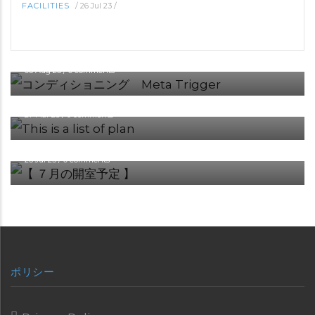
FACILITIES
/
26 Jul 23
/
CONDITIONING
セルフケア用品「Meta Trigger」のご紹介
06 Aug 25
/
0 comments
OTHERS
【This is a list of plans】
27 Mar 25
/
0 comments
FACILITIES
【 July Schedule 】
26 Jul 23
/
0 comments
ポリシー