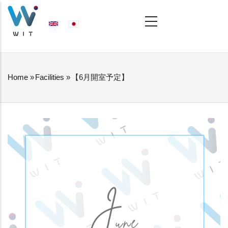
Skip
MAIN
NAVIGATION
to
main
content
Home
»
Facilities
»
【6月開室予定】
BREADCRUMB