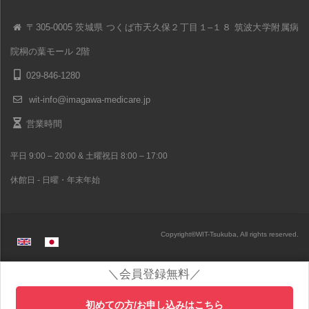
〒305-0005 茨城県 つくば市天久保２丁目１–１８ 筑波大学附属病
院桐の葉モール 2階
029-846-1280
wit-info@imagawa-medicare.jp
営業時間
平日 9:00 – 20:00 & 土曜祝日 8:00 – 17:00
休館日 - 日曜・年末年始
Copyright
©
WIT-Tsukuba, All rights reserved.
＼会員登録無料／
初めての方/お申し込みはこちら