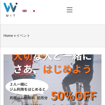
Skip
MAIN
NAVIGATION
to
main
content
Home
»
イベント
BREADCRUMB