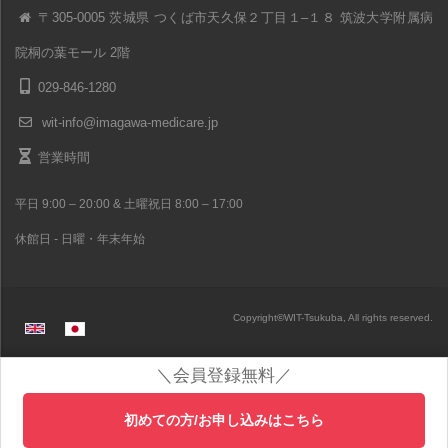
〒305-0005 茨城県 つくば市天久保２丁目１–１８ 筑波大学附属病
院桐の葉モール 2階
029-846-1280
wit-info@imagawa-medicare.jp
営業時間
平日 9:00 – 20:00 & 土曜祝日 8:00 – 17:00
休館日 - 日曜・年末年始
Copyright
©
WIT-Tsukuba, All rights reserved.
＼会員登録無料／
初めての方/お申し込みはこちら