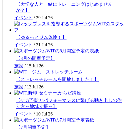
【大切な人と一緒にトレーニングはじめません
か？】
イベント
/
29 Jul 26
【ゆるっとジム体験！】
イベント
/
21 Jul 26
【8月の開室予定】
施設
/
15 Jul 26
【ストレッチルームを開放しました！】
施設
/
13 Jul 26
【ケガ予防とパフォーマンスに繋げる動き出しの作
り方～地域支援～】
イベント
/
10 Jul 26
【7月開室予定】