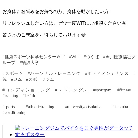
お身体にお悩みをお持ちの方、身体を動かしたい方、
リフレッシュしたい方は、ぜひ一度WITにご相談ください🤗
皆さまのご来室をお待ちしております😁
#健康スポーツ科学センターWIT　#WIT　#つくば　#今川医療福祉グ
ループ　#筑波大学
#スポーツ　#パーソナルトレーニング　#ボディメンテナンス　#
鍼　#ジム　#スポーツジム
#コンディショニング　#ストレングス　#sportgym　#fitness　
#training　#health
#sports　#athletictraining　#universityoftsukuba　#tsukuba　
#conditioning