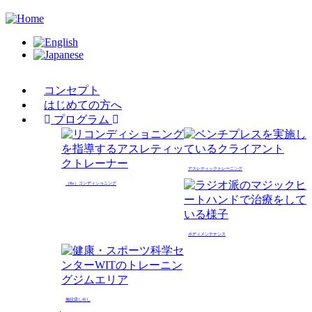
Skip
to
main
content
コンセプト
Main
はじめての方へ
navigation
プログラム
アスレティックトレーニング
（Re）コンディショニング
ボディメンテナンス
施設貸し出し