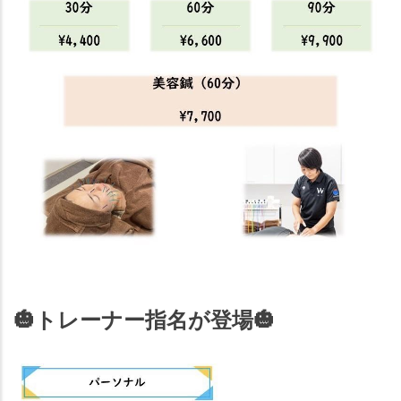
🎃
トレーナー指名が登場
🎃