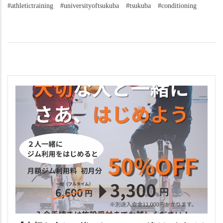
#athletictraining　#universityoftsukuba　#tsukuba　#conditioning