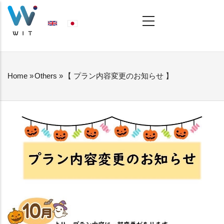
Skip
MAIN
NAVIGATION
to
main
content
Home
»
Others
»
【 プラン内容変更のお知らせ 】
BREADCRUMB