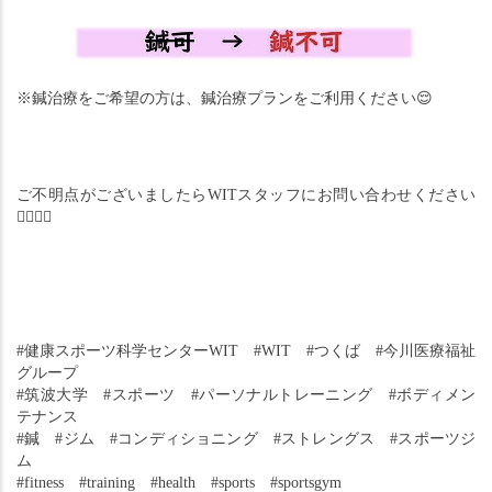
※鍼治療をご希望の方は、鍼治療プランをご利用ください
😌
ご不明点がございましたらWITスタッフにお問い合わせください
🙇‍♂️🙇‍♀️
#健康スポーツ科学センターWIT　#WIT　#つくば　#今川医療福祉
グループ
#筑波大学　#スポーツ　#パーソナルトレーニング　#ボディメン
テナンス
#鍼　#ジム　#コンディショニング　#ストレングス　#スポーツジ
ム
#fitness　#training　#health　#sports　#sportsgym