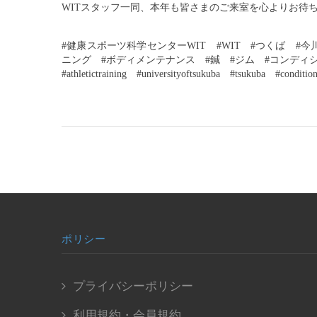
WITスタッフ一同、本年も皆さまのご来室を心よりお待
#健康スポーツ科学センターWIT　#WIT　#つくば　#
ニング　#ボディメンテナンス　#鍼　#ジム　#コンディショニング　#ス
#athletictraining　#universityoftsukuba　#tsukuba　#conditio
ポリシー
プライバシーポリシー
利用規約・会員規約