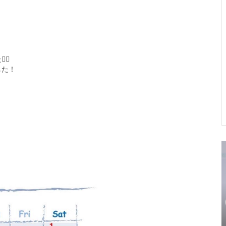
た
🙇‍♀
した！