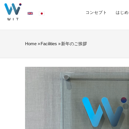
Skip
MAIN
NAVIGATION
コンセプト
はじめ
to
main
content
Home
»
Facilities
»
新年のご挨拶
BREADCRUMB