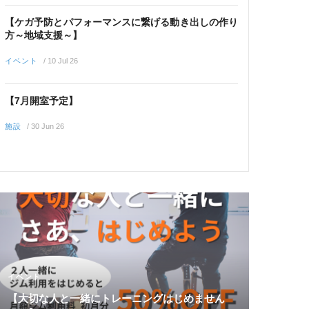
【ケガ予防とパフォーマンスに繋げる動き出しの作り
方～地域支援～】
イベント
/
10 Jul 26
【7月開室予定】
施設
/
30 Jun 26
イベント
【大切な人と一緒にトレーニングはじめません