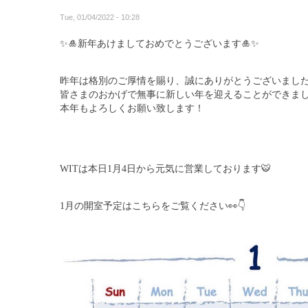
Tue, 01/04/2022 - 10:28
✨🎍
新年あけましておめでとうございます
🎍✨
昨年は格別のご厚情を賜り、誠にありがとうございまし
皆さまのおかげで無事に新しい年を迎えることができま
本年もよろしくお願い致します！
WITは本日1月4日から元気に営業しております
🐯
1月の開室予定はこちらをご覧ください
👀👇