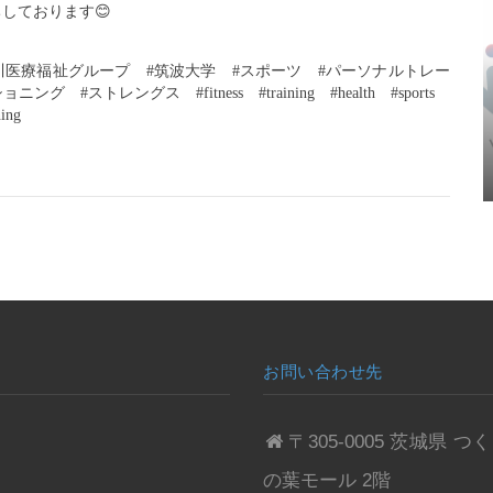
ちしております
😊
今川医療福祉グループ　#筑波大学　#スポーツ　#パーソナルトレー
トレングス　#fitness　#training　#health　#sports　
ning
お問い合わせ先
〒305-0005 茨城
の葉モール 2階