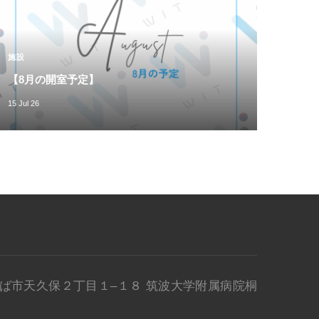
施設
【8月の開室予定】
15 Jul 26
県 つくば市天久保２丁目１–１８ 筑波大学附属病院桐