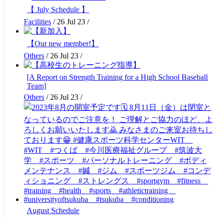
【 July Schedule 】
Facilities
/
26 Jul 23
/
【Our new member!】
Others
/
26 Jul 23
/
[A Report on Strength Training for a High School Baseball
Team]
Others
/
26 Jul 23
/
August Schedule