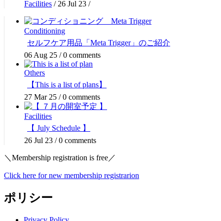
Facilities
/
26 Jul 23
/
Conditioning
セルフケア用品「Meta Trigger」のご紹介
06 Aug 25
/
0 comments
Others
【This is a list of plans】
27 Mar 25
/
0 comments
Facilities
【 July Schedule 】
26 Jul 23
/
0 comments
＼Membership registration is free／
Click here for new membership registrarion
ポリシー
Privacy Policy