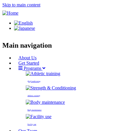
Skip to main content
Main navigation
About Us
Get Started
Programs
(Re)Conditioning
Athletic training
Body maintenance
Facility use
Our Team