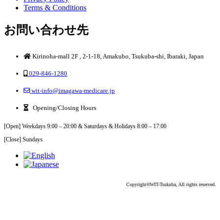
Terms & Conditions
お問い合わせ先
Kirinoha-mall 2F , 2-1-18, Amakubo, Tsukuba-shi, Ibaraki, Japan
029-846-1280
wit-info@imagawa-medicare.jp
Opening/Closing Hours
[Open] Weekdays 9:00 – 20:00 & Saturdays & Holidays 8:00 – 17:00
[Close] Sundays
Copyright
©
WIT-Tsukuba, All rights reserved.