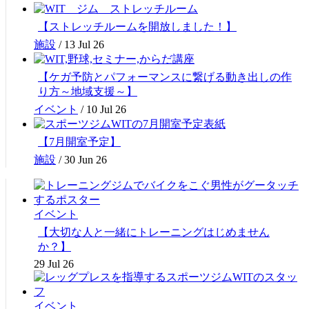
【ストレッチルームを開放しました！】
施設
/
13 Jul 26
【ケガ予防とパフォーマンスに繋げる動き出しの作
り方～地域支援～】
イベント
/
10 Jul 26
【7月開室予定】
施設
/
30 Jun 26
イベント
【大切な人と一緒にトレーニングはじめません
か？】
29 Jul 26
イベント