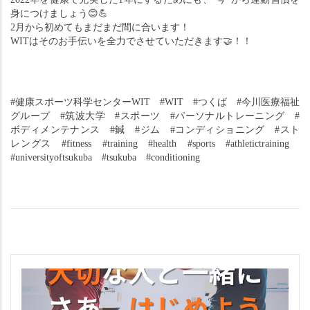
身につけましょう
😊💪
2月から初めてもまだまだ間に合います！
WITはそのお手伝いを全力でさせていただきます
🤝
！！
#健康スポーツ科学センターWIT　#WIT　#つくば　#今川医療福祉
グループ　#筑波大学　#スポーツ　#パーソナルトレーニング　#
ボディメンテナンス　#鍼　#ジム　#コンディショニング　#スト
レングス　#fitness　#training　#health　#sports　#athletictraining　
#universityoftsukuba　#tsukuba　#conditioning