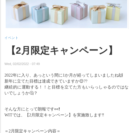
イベント
【2月限定キャンペーン】
Wed, 02/02/2022 - 07:49
2022年に入り、あっという間に1か月が経ってしまいましたね
🙌
新年に立てた目標は達成できていますか
😌
??
継続的に運動する！！と目標を立てた方もいらっしゃるのではな
いでしょうか
🤔
？
そんな方にとって朗報です
👀❗️
WITでは、【2月限定キャンペーン】を実施致します
‼️
＝2月限定キャンペーン内容＝