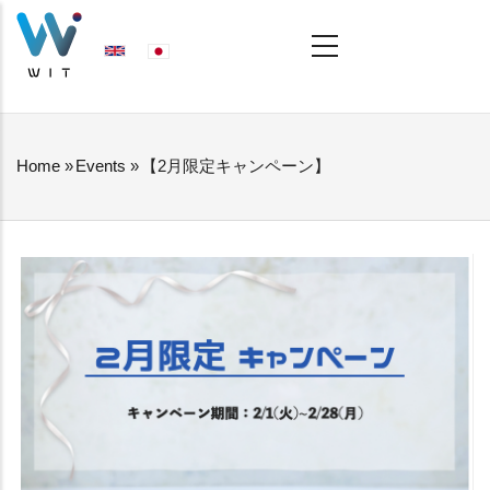
Skip
MAIN
NAVIGATION
to
main
content
Home
»
Events
»
【2月限定キャンペーン】
BREADCRUMB