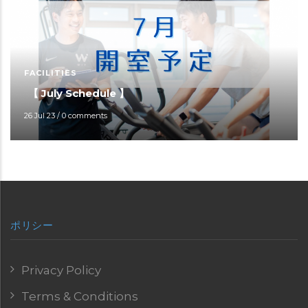
FACILITIES
【 July Schedule 】
26 Jul 23
/
0 comments
ポリシー
Privacy Policy
Terms & Conditions