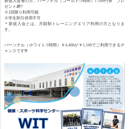
新規入会者の方、パーソナル（ゴールド/1時間）1.100円券　プレ
ゼント
🎁
‼︎　
※1回限り利用可能
※学生割引併用不可
＊新規入会とは、月額制トレーニングエリア利用の方となりま
す。
パーソナル（ホワイト/1時間）￥4,400が￥1,100でご利用できるチ
ャンスです
❗️❗️