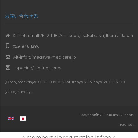
お問い合わせ先
Kirinoha-mall 2F , 2-1-18, Amakubo, Tsukuba-shi, Ibaraki, Japan
029-846-1280
wit-info@imagawa-medicare.jp
Opening/Closing Hours
[Open] Weekdays 9:00 – 20:00 & Saturdays & Holidays 8:00 – 17:00
[Close] Sundays
Copyright
©
WIT-Tsukuba, All rights
reserved.
＼Membership registration is free／