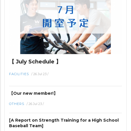
【 July Schedule 】
FACILITIES
/
26 Jul 23
/
【Our new member!】
OTHERS
/
26 Jul 23
/
[A Report on Strength Training for a High School
Baseball Team]