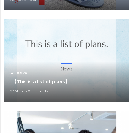
OTHERS
【This is a list of plans】
27 Mar 25
/
0 comments