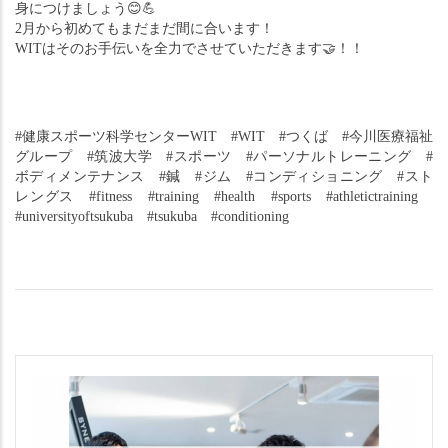
身につけましょう
😊💪
2月から初めてもまだまだ間に合います！
WITはそのお手伝いを全力でさせていただきます
🤝
！！
#健康スポーツ科学センターWIT　#WIT　#つくば　#今川医療福祉
グループ　#筑波大学　#スポーツ　#パーソナルトレーニング　#
ボディメンテナンス　#鍼　#ジム　#コンディショニング　#スト
レングス　#fitness　#training　#health　#sports　#athletictraining　
#universityoftsukuba　#tsukuba　#conditioning