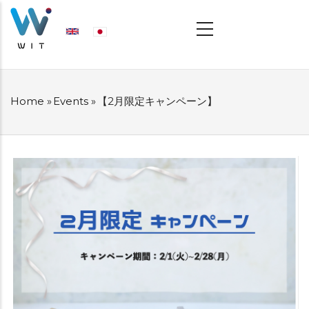
Skip
MAIN
NAVIGATION
to
main
content
Home
»
Events
»
【2月限定キャンペーン】
BREADCRUMB