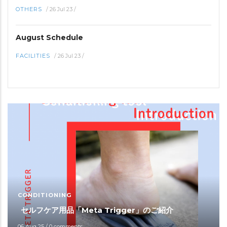
OTHERS
/
26 Jul 23
/
August Schedule
FACILITIES
/
26 Jul 23
/
CONDITIONING
セルフケア用品「Meta Trigger」のご紹介
06 Aug 25
/
0 comments