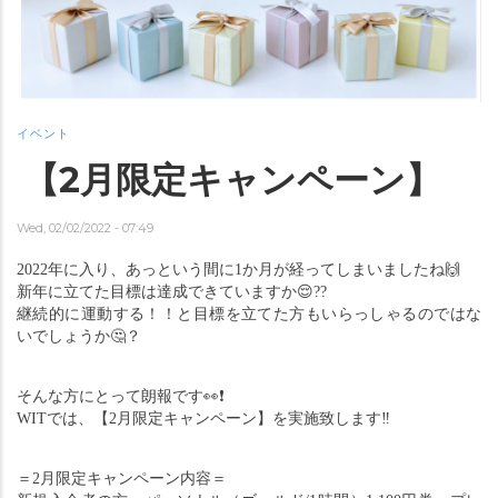
イベント
【2月限定キャンペーン】
Wed, 02/02/2022 - 07:49
2022年に入り、あっという間に1か月が経ってしまいましたね
🙌
新年に立てた目標は達成できていますか
😌
??
継続的に運動する！！と目標を立てた方もいらっしゃるのではな
いでしょうか
🤔
？
そんな方にとって朗報です
👀❗️
WITでは、【2月限定キャンペーン】を実施致します
‼️
＝2月限定キャンペーン内容＝