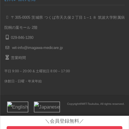
〒305-0005 茨城県 つくば市天久保２丁目１–１８ 筑波大学附属病
院桐の葉モール 2階
029-846-1280
wit-info@imagawa-medicare.jp
営業時間
平日 9:00 – 20:00 & 土曜祝日 8:00 – 17:00
休館日 - 日曜・年末年始
Copyright
©
WIT-Tsukuba, All rights reserved.
＼会員登録無料／