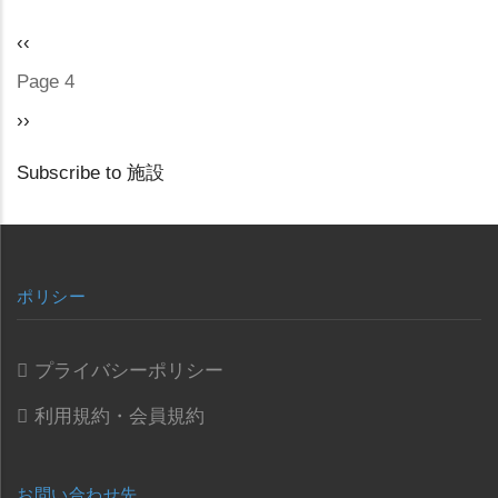
Previous
‹‹
PAGINATION
page
Page 4
Next
››
page
Subscribe to 施設
ポリシー
プライバシーポリシー
利用規約・会員規約
お問い合わせ先