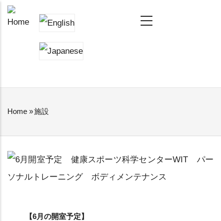
Skip
MAIN
NAVIGATION
to
main
content
Home
»
施設
BREADCRUMB
【6月の開室予定】