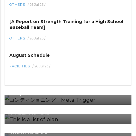
OTHERS
/
26 Jul 23
/
[A Report on Strength Training for a High School
Baseball Team]
OTHERS
/
26 Jul 23
/
August Schedule
FACILITIES
/
26 Jul 23
/
CONDITIONING
セルフケア用品「Meta Trigger」のご紹介
06 Aug 25
/
0 comments
OTHERS
【This is a list of plans】
27 Mar 25
/
0 comments
FACILITIES
【 July Schedule 】
26 Jul 23
/
0 comments