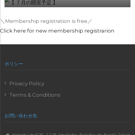
＼Membership registration is free／
Click here for new membership registrarion
ポリシー
Privacy Policy
Terms & Conditions
お問い合わせ先
Kirinoha-mall 2F , 2-1-18, Amakubo, Tsukuba-shi, Ibaraki, Japan