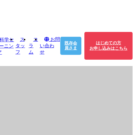
ス
コ
お問
はじめての方
既存会
タッ
ラ
い合わ
員さま
フ
ム
せ