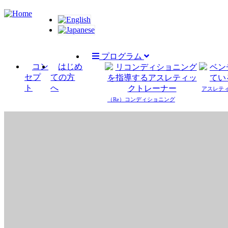
Skip
to
main
content
プログラム
Main
コン
はじめ
セプ
ての方
navigation
ト
へ
アスレテ
（Re）コンディショニング