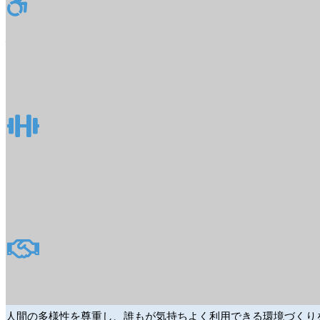
バリアフリー設計
車椅子のまま使用できるマシンを備え、
どんな方でも安心して利用できる
充実した施設
ファンクショナルトレーナー(KEISER社)
など最新の高機能なマシンが充実
インクルーシブな環境づくり
人間の多様性を尊重し、誰もが気持ちよく利用できる環境づくり